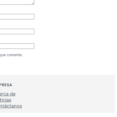
 que comente.
PRESA
erca de
icias
ntáctanos