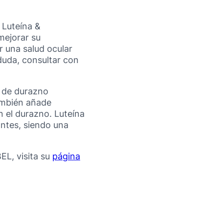
 Luteína &
mejorar su
r una salud ocular
duda, consultar con
o de durazno
ambién añade
n el durazno. Luteína
antes, siendo una
EL, visita su
página