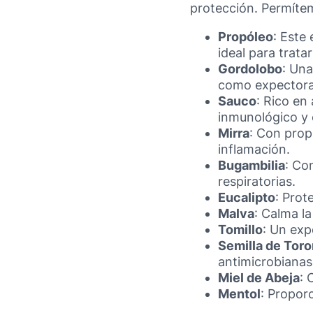
protección. Permíte
Propóleo
: Este
ideal para trata
Gordolobo
: Una
como expectora
Sauco
: Rico en
inmunológico y 
Mirra
: Con prop
inflamación.
Bugambilia
: Co
respiratorias.
Eucalipto
: Prot
Malva
: Calma la
Tomillo
: Un exp
Semilla de Toro
antimicrobianas
Miel de Abeja
: 
Mentol
: Propor