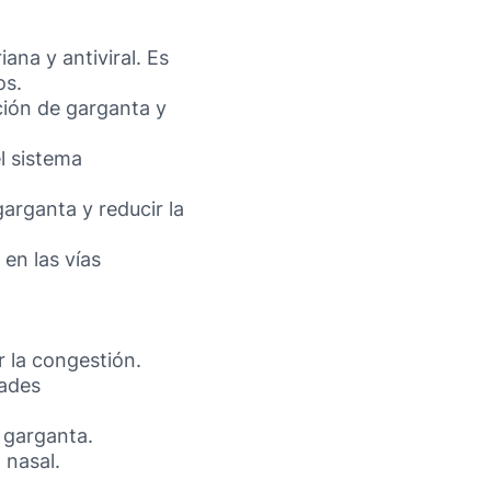
ana y antiviral. Es
os.
ación de garganta y
el sistema
garganta y reducir la
en las vías
r la congestión.
dades
a garganta.
 nasal.