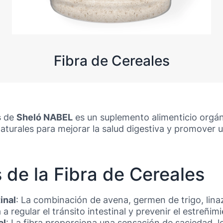
Fibra de Cereales
s
de
Sheló NABEL
es un suplemento alimenticio orgá
aturales para mejorar la salud digestiva y promover u
 de la Fibra de Cereales
inal
: La combinación de avena, germen de trigo, linaz
 regular el tránsito intestinal y prevenir el estreñimi
al
: La fibra proporciona una sensación de saciedad, 