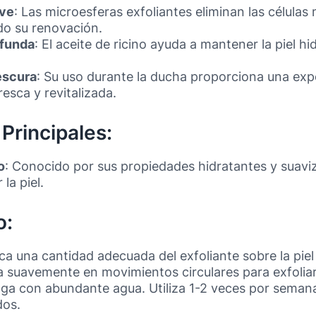
ave
: Las microesferas exfoliantes eliminan las células m
do su renovación.
ofunda
: El aceite de ricino ayuda a mantener la piel h
escura
: Su uso durante la ducha proporciona una expe
resca y revitalizada.
Principales:
o
: Conocido por sus propiedades hidratantes y suavi
 la piel.
o:
ica una cantidad adecuada del exfoliante sobre la pie
a suavemente en movimientos circulares para exfoliar 
aga con abundante agua. Utiliza 1-2 veces por seman
dos.