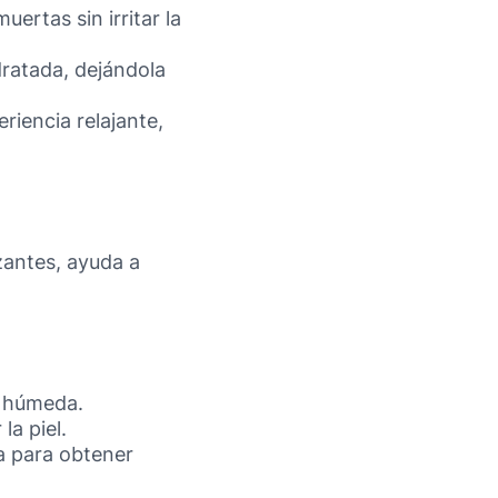
uertas sin irritar la
idratada, dejándola
riencia relajante,
zantes, ayuda a
l húmeda.
la piel.
a para obtener