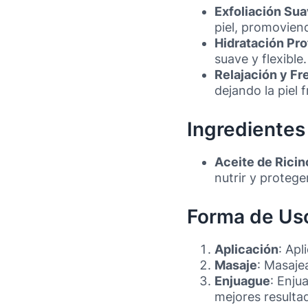
Exfoliación Su
piel, promovien
Hidratación Pr
suave y flexible.
Relajación y Fr
dejando la piel f
Ingredientes 
Aceite de Ricin
nutrir y proteger
Forma de Us
Aplicación
: Apl
Masaje
: Masaje
Enjuague
: Enju
mejores resulta