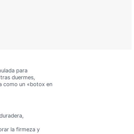
ulada para
ntras duermes,
túa como un «botox en
duradera,
rar la firmeza y