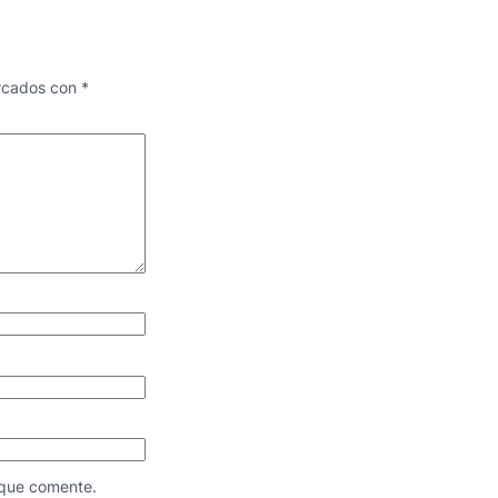
arcados con
*
 que comente.